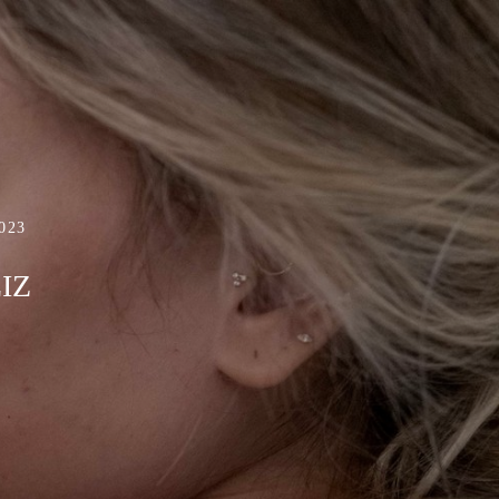
023
IZ