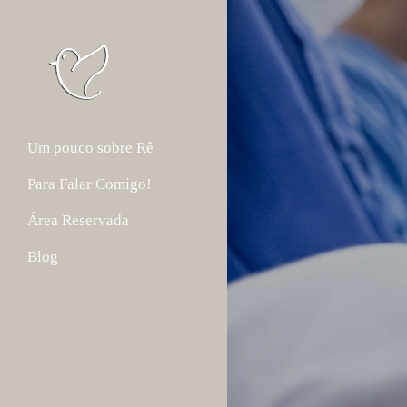
Um pouco sobre Rê
Para Falar Comigo!
Área Reservada
Blog