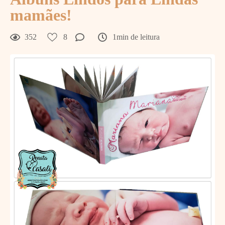
mamães!
352
8
1min de leitura